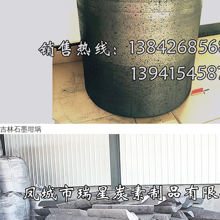
吉林石墨坩埚