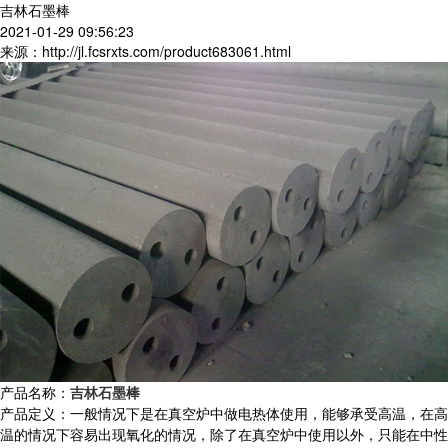
吉林石墨棒
2021-01-29 09:56:23
来源：http://jl.fcsrxts.com/product683061.html
产品名称：
吉林石墨棒
产品定义：一般情况下是在真空炉中做电热体使用，能够承受高温，在高
温的情况下容易出现氧化的情况，除了在真空炉中使用以外，只能在中性