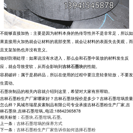
不能够直接加热：主要是因为材料本身的热传导性并不是非常足，所以如
果直接用火加热就会让材料的底部变黑，就会让材料的表面失去美观，而
且支架加热也并没有意义。
做好防潮处理：如果说没有水进入，那么会和石墨中装放的材料发生反
应，就会导致变软，从而会影响到
吉林石墨块
的性能。
容易破碎：属于是易碎品，所以在使用的过程中要注意轻拿轻放，不要发
生震动。
石墨块制品的相关内容就介绍到这里，希望对大家有所帮助。
吉林石墨粉生产厂家哪家好？吉林石墨块报价是多少？吉林石墨坩埚质量
怎么样？凤城市瑞星炭素制品有限公司专业承接吉林石墨粉生产厂家,吉
林石墨块,吉林石墨坩埚,,电话:18842365878
相关标签：
石墨块
,
石墨坩埚
,
石墨
,
上一条：
吉林石墨坩埚的保养方式
下一条：
吉林石墨粉生产厂家告诉你如何选择石墨粉