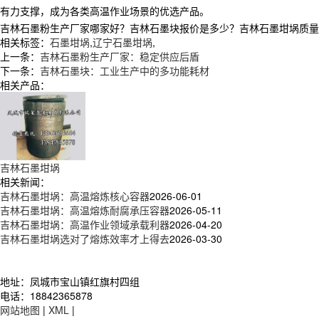
有力支撑，成为各类高温作业场景的优选产品。
吉林石墨粉生产厂家哪家好？吉林石墨块报价是多少？吉林石墨坩埚质量怎么样
相关标签：
石墨坩埚
,
辽宁石墨坩埚
,
上一条：
吉林石墨粉生产厂家：稳定供应后盾
下一条：
吉林石墨块：工业生产中的多功能耗材
相关产品：
吉林石墨坩埚
相关新闻：
吉林石墨坩埚：高温熔炼核心容器
2026-06-01
吉林石墨坩埚：高温熔炼耐腐承压容器
2026-05-11
吉林石墨坩埚：高温作业领域承载利器
2026-04-20
吉林石墨坩埚选对了熔炼效率才上得去
2026-03-30
地址：凤城市宝山镇红旗村四组
电话：18842365878
网站地图
|
XML
|