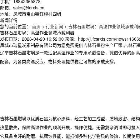
手机：18842365878
邮箱：sales@fcrxts.cn
地址：凤城市宝山镇红旗村四组
新闻详情
您的当前位置：
首页
>
行业新闻
>
吉林石墨坩埚：高温作业领域承载利
吉林石墨坩埚：高温作业领域承载利器
发布日期：
2026-04-20 16:52:00
来源：
http://jl.fcsrxts.com/news11606
凤城市瑞星炭素制品有限公司为您免费提供
吉林石墨粉生产厂家
,吉林石
辽宁
吉林石墨坩埚
是一款适配高温作业的专用承载设备，凭借优异的耐高
配套，为各类高温反应、物料处理提供稳定可靠的承载支撑。
吉林石墨坩埚
以优质石墨为核心原料，经工艺加工成型，质地致密、结
热量散失，保障高温作业的顺利开展，操作便捷，无需复杂调试即可投入
它具备良好的耐磨、抗腐蚀性能，能抵御多种化学物质的侵蚀，长期使用