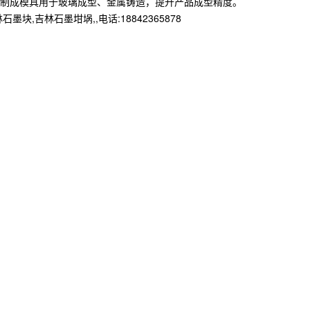
制成模具用于玻璃成型、金属铸造，提升产品成型精度。
林石墨坩埚,,电话:18842365878