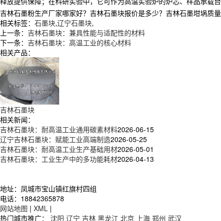
释放提供保障；在科研实验中，它可作为高温实验炉的炉芯、样品承载台
吉林石墨粉生产厂家哪家好？吉林石墨块报价是多少？吉林石墨坩埚质量怎么样
相关标签：
石墨块
,
辽宁石墨块
,
上一条：
吉林石墨块：兼具性能与适配性的材料
下一条：
吉林石墨块：高温工业的核心材料
相关产品：
吉林石墨块
相关新闻：
吉林石墨块：耐高温工业通用碳素材料
2026-06-15
辽宁吉林石墨块：赋能工业高端制造
2026-05-25
吉林石墨块：耐高温工业生产基础用材
2026-05-01
吉林石墨块：工业生产中的多功能耗材
2026-04-13
地址：凤城市宝山镇红旗村四组
电话：18842365878
网站地图
|
XML
|
热门城市推广：
沈阳
辽宁
吉林
黑龙江
北京
上海
郑州
武汉