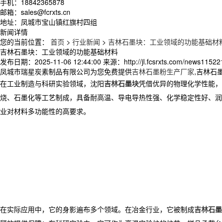
手机：18842365878
邮箱：sales@fcrxts.cn
地址：凤城市宝山镇红旗村四组
新闻详情
您的当前位置：
首页
>
行业新闻
>
吉林石墨块：工业领域的功能基础材
吉林石墨块：工业领域的功能基础材料
发布日期：
2025-11-06 12:44:00
来源：
http://jl.fcsrxts.com/news11522
凤城市瑞星炭素制品有限公司为您免费提供
吉林石墨粉生产厂家
,吉林石
在工业制造与科研实验领域，沈阳
吉林石墨块
凭借优异的物理化学性能，
烧、石墨化等工艺制成，具备耐高温、导电导热性强、化学稳定性好、润
业对材料多功能性的高要求。
在实际应用中，它的身影遍布多个领域。在冶金行业，它被制成
吉林石墨