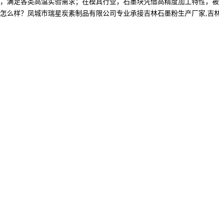
，满足各类高温实验需求；在模具行业，石墨块凭借高精度加工特性，被
？凤城市瑞星炭素制品有限公司专业承接吉林石墨粉生产厂家,吉林石墨块,吉