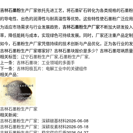
吉林石墨粉
生产厂家依托先进工艺，将石墨矿石转化为各类规格的石墨粉
的导电性、出色的润滑性与耐高温性等优势。这些特性使石墨粉广泛应用
​ 为适应市场需求与行业发展趋势，
吉林石墨粉生产厂家
不断加大研发投入
率，降低能耗与成本，实现绿色可持续发展。同时，厂家还注重产品定制
​ 如今，石墨粉生产厂家凭借持续的技术创新与产品优化，正为各行业
吉林石墨粉生产厂家哪家好？吉林石墨块报价是多少？吉林石墨坩埚质量怎么样
相关标签：
辽宁石墨粉生产厂家
,
石墨粉生产厂家
,
上一条：
吉林石墨块：工业领域的多面手
下一条：
吉林阳极瓦片：电解工业中的关键组件
相关产品：
吉林石墨粉生产厂家
相关新闻：
吉林石墨粉生产厂家：深耕碳基材料
2026-06-08
吉林石墨粉生产厂家：深耕炭素材料
2026-05-18
吉林石墨粉生产厂家：稳定供应后盾
2026-04-27