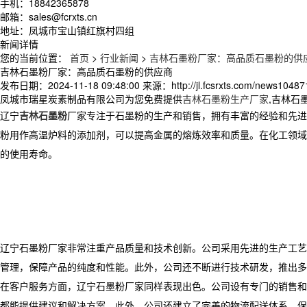
手机：18842365878
邮箱：sales@fcrxts.cn
地址：凤城市宝山镇红旗村四组
新闻详情
您的当前位置：
首页
>
行业新闻
>
吉林石墨粉厂家：高品质石墨粉的供
吉林石墨粉厂家：高品质石墨粉的供应商
发布日期：
2024-11-18 09:48:00
来源：
http://jl.fcsrxts.com/news10487
凤城市瑞星炭素制品有限公司为您免费提供
吉林石墨粉生产厂家
,吉林石
辽宁
吉林石墨粉
厂家专注于石墨粉的生产和销售，拥有丰富的经验和先进
粉用作高温炉料的添加剂，可以提高金属的熔炼效率和质量。在化工领域
的使用寿命。
辽宁石墨粉厂家非常注重产品质量和技术创新。公司采用先进的生产工艺
管理，保障产品的纯度和性能。此外，公司还不断进行技术研发，推出多
在客户服务方面，辽宁石墨粉厂家同样表现出色。公司设有专门的销售和
都能提供建议和解决方案。此外，公司还建立了完善的物流配送体系，保