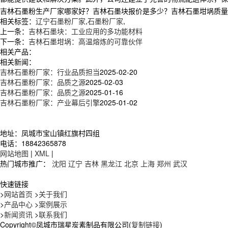
吉林石墨粉生产厂家哪家好？吉林石墨块报价是多少？吉林石墨坩埚质量怎么样
相关标签：
辽宁石墨粉厂家
,
石墨粉厂家
,
上一条：
吉林石墨块：工业应用的多功能材料
下一条：
吉林石墨坩埚：高温熔炼的可靠伙伴
相关产品：
相关新闻：
吉林石墨粉厂家：行业品质担当
2025-02-20
吉林石墨粉厂家：品质之源
2025-02-03
吉林石墨粉厂家：品质之源
2025-01-16
吉林石墨粉厂家：产业幕后引擎
2025-01-02
地址：凤城市宝山镇红旗村四组
电话：18842365878
网站地图
|
XML
|
热门城市推广：
沈阳
辽宁
吉林
黑龙江
北京
上海
郑州
武汉
快速链接
>
网站首页
>
关于我们
>
产品中心
>
案例展示
>
新闻资讯
>
联系我们
Copyright©凤城市瑞星炭素制品有限公司(
复制链接
)