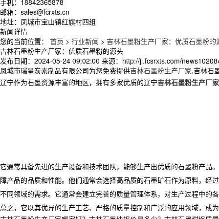
手机：18842365878
邮箱：sales@fcrxts.cn
地址：凤城市宝山镇红旗村四组
新闻详情
您的当前位置：
首页
>
行业新闻
>
吉林石墨粉生产厂家：优质石墨粉的
吉林石墨粉生产厂家：优质石墨粉的源头
发布日期：
2024-05-24 09:02:00
来源：
http://jl.fcsrxts.com/news10208
凤城市瑞星炭素制品有限公司为您免费提供
吉林石墨粉生产厂家
,吉林石
辽宁作为石墨资源丰富的地区，拥有多家优质的辽宁
吉林石墨粉生产厂家
它通常具备先进的生产设备和技术团队，能够生产出优质的石墨粉产品。
障产品的品质和性能。他们通常会选择高品质的石墨矿石作为原料，经过
不同领域的需求。它通常会建立完善的质量管理体系，对生产过程中的各
总之，它以其优异的生产工艺、严格的质量控制和广泛的应用领域，成为
吉林石墨粉生产厂家哪家好？吉林石墨块报价是多少？吉林石墨坩埚质量怎么样